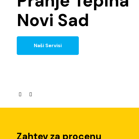
Pranje Tepiha
Novi Sad
Naši Servisi
Zahtev za procenu