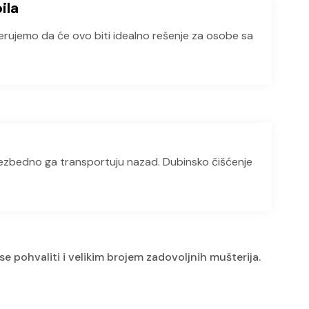
ila
Verujemo da će ovo biti idealno rešenje za osobe sa
 bezbedno ga transportuju nazad. Dubinsko čišćenje
se pohvaliti i velikim brojem zadovoljnih mušterija.