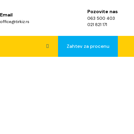
Pozovite nas
Email
063 500 403
office@tirkiz.rs
021 821 171
Zahtev za procenu