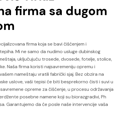
na firma sa dugom
jom
ecijalizovana firma koja se bavi čišćenjem i
 tepiha. Mi ne samo da nudimo usluge dubinskog
eštaja, uključujuću trosede, dvosede, fotelje, stolice,
ke. Naša firma koristi najsavremeniju opremu i
ašem nameštaju vratili fabrički sjaj. Bez obzira na
ke uslove, vaši tepisi će biti besprekorno čisti i suvi u
 savremene opreme za čišćenje, u procesu održavanja
terdžente posebne namene koji su biorazgradivi, Ph
isa. Garantujemo da će posle naše intervencije vaša