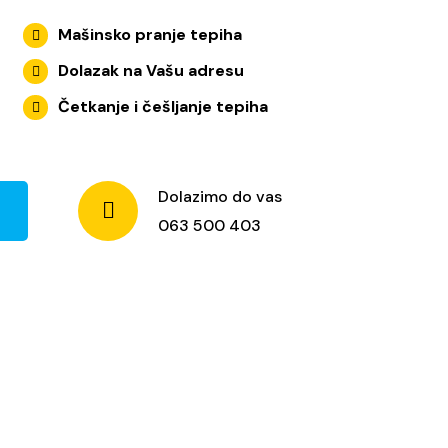
Mašinsko pranje tepiha
Dolazak na Vašu adresu
Četkanje i češljanje tepiha
Dolazimo do vas
063 500 403