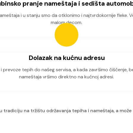
binsko pranje nameštaja i sedišta automob
nameštaja i u stanju smo da otklonimo i najtvrdokornije fleke. 
malom decom.
Dolazak na kućnu adresu
u i prevoze tepih do našeg servisa, a kada završimo čišćenje,
nameštaja vršimo direktno na kućnoj adresi.
u tradiciju na tržištu održavanja tepiha i nameštaja, a može 