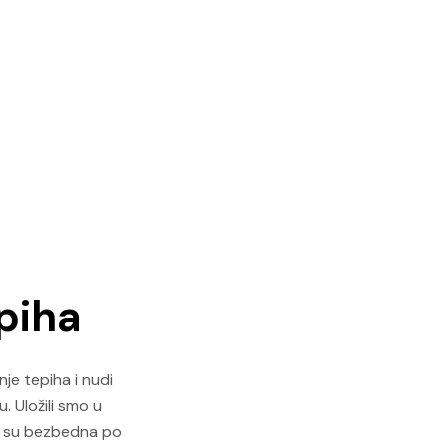
piha
nje tepiha i nudi
. Uložili smo u
ja su bezbedna po