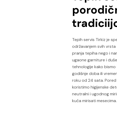
porodič
tradicii
Tepih servis Tirkiz je sp
održavanjem svih vrsta
pranja tepiha nego i nam
ugaone garniture i duše
tehnologije kako bismo v
godišnje doba ili vremens
roku od 24 sata. Pored
koristimo higijenske de
neutralni i ugodnog mir
kuća mirisati mesecima.