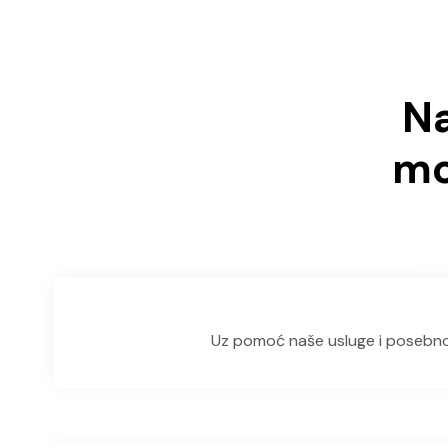
Na
mo
Uz pomoć naše usluge i posebnog 