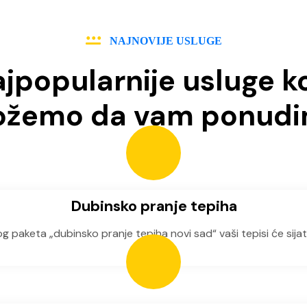
NAJNOVIJE USLUGE
jpopularnije usluge k
žemo da vam ponud
Dubinsko pranje tepiha
paketa „dubinsko pranje tepiha novi sad“ vaši tepisi će sijati