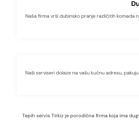
Du
Naša firma vrši dubinsko pranje različitih komada 
Naši serviseri dolaze na vašu kućnu adresu, pakuj
Tepih servis Tirkiz je porodična firma koja ima dug