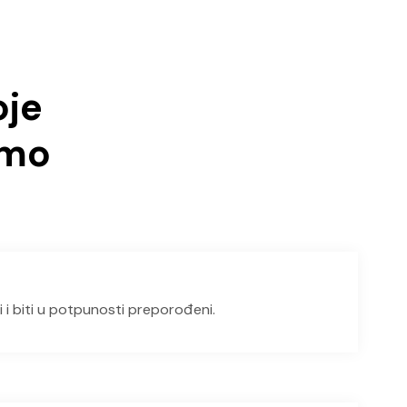
oje
imo
 i biti u potpunosti preporođeni.